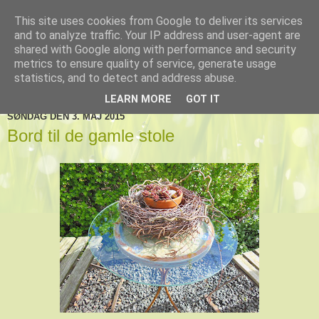
This site uses cookies from Google to deliver its services
De tre Toftlund haver
and to analyze traffic. Your IP address and user-agent are
shared with Google along with performance and security
metrics to ensure quality of service, generate usage
statistics, and to detect and address abuse.
▼
LEARN MORE
GOT IT
SØNDAG DEN 3. MAJ 2015
Bord til de gamle stole