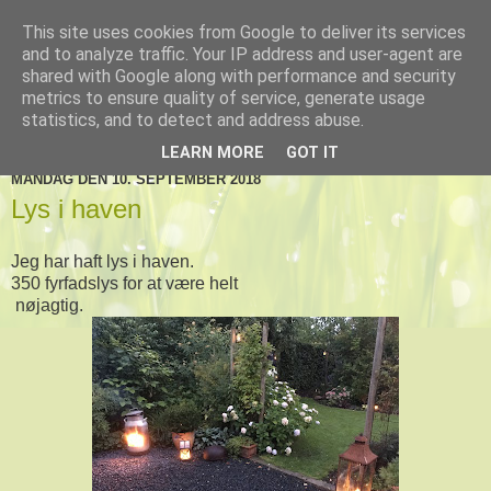
This site uses cookies from Google to deliver its services
De tre Toftlund haver
and to analyze traffic. Your IP address and user-agent are
shared with Google along with performance and security
metrics to ensure quality of service, generate usage
statistics, and to detect and address abuse.
▼
LEARN MORE
GOT IT
MANDAG DEN 10. SEPTEMBER 2018
Lys i haven
Jeg har haft lys i haven.
350 fyrfadslys for at være helt
nøjagtig.