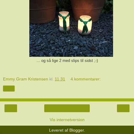
... og så lige 2 med slips til sidst ;-)
Emmy Gram Kristensen
kl.
11.31
4 kommentarer:
Del
‹
›
Start
Vis internetversion
Leveret af
Blogger
.