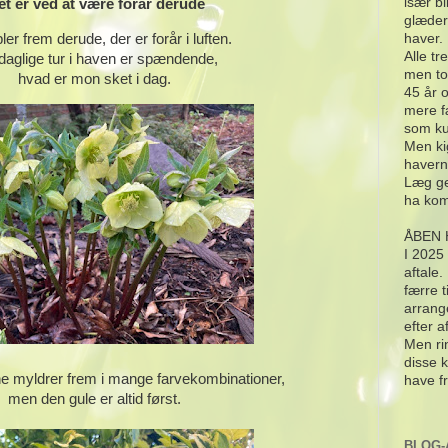
især bi
et er ved at være forår derude
glæder
haver.
ler frem derude, der er forår i luften.
Alle tr
daglige tur i haven er spændende,
men to
hvad er mon sket i dag.
45 år 
mere f
som ku
Men ki
havern
Læg ge
ha kom
ÅBEN 
I 2025
aftale
færre 
arrang
efter a
Men rin
disse k
e myldrer frem i mange farvekombinationer,
have f
men den gule er altid først.
BLOG-