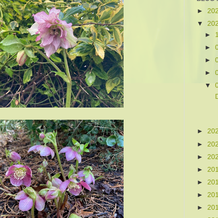
►
20
▼
20
►
►
►
►
▼
D
►
20
►
20
►
20
►
20
►
20
►
20
►
20