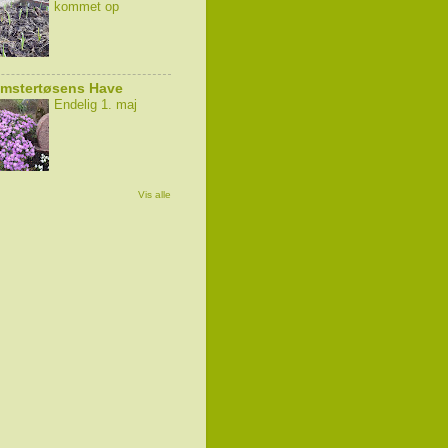
kommet op
omstertøsens Have
Endelig 1. maj
Vis alle