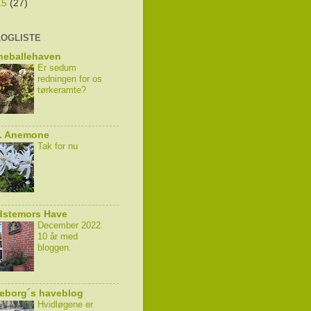
15
(27)
LOGLISTE
neballehaven
Er sedum
redningen for os
tørkeramte?
k. Anemone
Tak for nu
dstemors Have
December 2022.
10 år med
bloggen.
eborg´s haveblog
Hvidløgene er