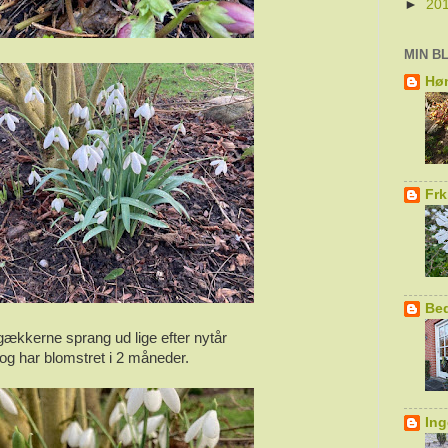
►
20
MIN B
Hø
Fr
Be
gækkerne sprang ud lige efter nytår
og har blomstret i 2 måneder.
Ing