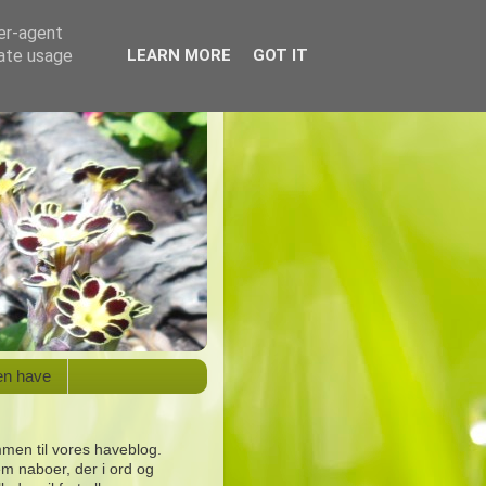
ser-agent
rate usage
LEARN MORE
GOT IT
en have
men til vores haveblog.
em naboer, der i ord og