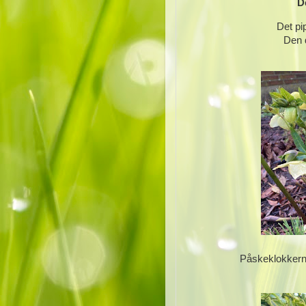
D
Det pip
Den 
Påskeklokkern