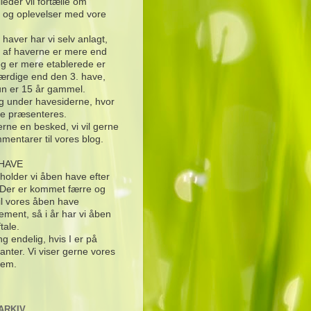
lleder vil fortælle om
 og oplevelser med vore
e haver har vi selv anlagt,
 af haverne er mere end
og er mere etablerede er
ærdige end den 3. have,
n er 15 år gammel.
g under havesiderne, hvor
e præsenteres.
rne en besked, vi vil gerne
mentarer til vores blog.
HAVE
 holder vi åben have efter
. Der er kommet færre og
til vores åben have
ement, så i år har vi åben
ftale.
g endelig, hvis I er på
anter. Vi viser gerne vores
rem.
ARKIV