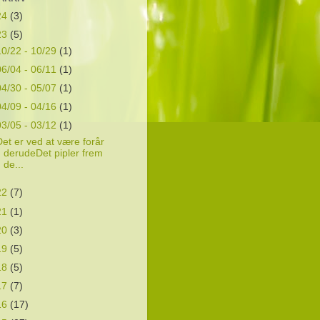
24
(3)
23
(5)
10/22 - 10/29
(1)
06/04 - 06/11
(1)
04/30 - 05/07
(1)
04/09 - 04/16
(1)
03/05 - 03/12
(1)
et er ved at være forår
derudeDet pipler frem
de...
22
(7)
21
(1)
20
(3)
19
(5)
18
(5)
17
(7)
16
(17)