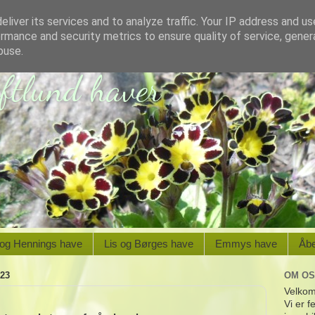
liver its services and to analyze traffic. Your IP address and u
rmance and security metrics to ensure quality of service, gene
buse.
oftlund haver
 og Hennings have
Lis og Børges have
Emmys have
Åb
23
OM OS
Velkom
Vi er f