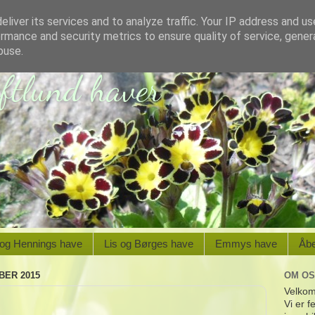
liver its services and to analyze traffic. Your IP address and u
rmance and security metrics to ensure quality of service, gene
buse.
oftlund haver
 og Hennings have
Lis og Børges have
Emmys have
Åb
BER 2015
OM OS
Velkom
Vi er f