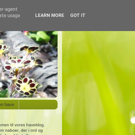
ser-agent
rate usage
LEARN MORE
GOT IT
en have
men til vores haveblog.
em naboer, der i ord og