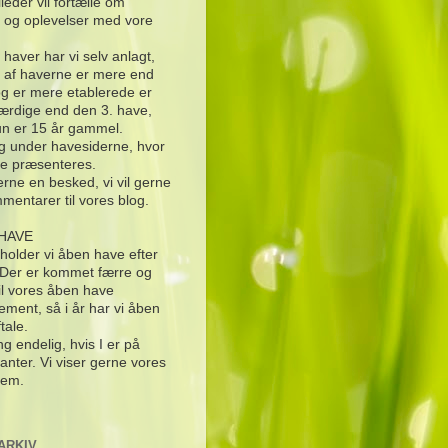
lleder vil fortælle om
 og oplevelser med vore
e haver har vi selv anlagt,
 af haverne er mere end
og er mere etablerede er
ærdige end den 3. have,
n er 15 år gammel.
g under havesiderne, hvor
e præsenteres.
rne en besked, vi vil gerne
mentarer til vores blog.
HAVE
 holder vi åben have efter
. Der er kommet færre og
til vores åben have
ement, så i år har vi åben
ftale.
g endelig, hvis I er på
anter. Vi viser gerne vores
rem.
ARKIV