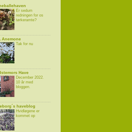
neballehaven
Er sedum
redningen for os
tørkeramte?
k. Anemone
Tak for nu
dstemors Have
December 2022.
10 år med
bloggen.
eborg´s haveblog
Hvidløgene er
kommet op