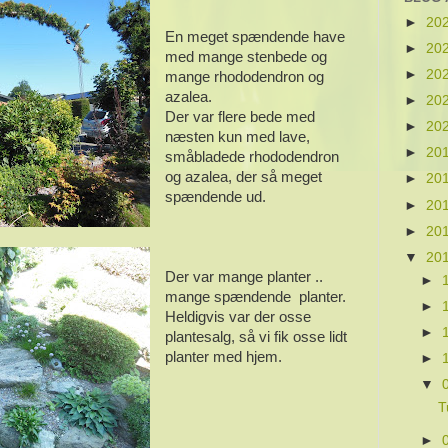
►
20
En meget spændende have
►
20
med mange stenbede og
►
20
mange rhododendron og
azalea.
►
20
Der var flere bede med
►
20
næsten kun med lave,
►
20
småbladede rhododendron
og azalea, der så meget
►
20
spændende ud.
►
20
►
20
▼
20
Der var mange planter ..
►
mange spændende planter.
►
Heldigvis var der osse
►
plantesalg, så vi fik osse lidt
planter med hjem.
►
▼
T
►