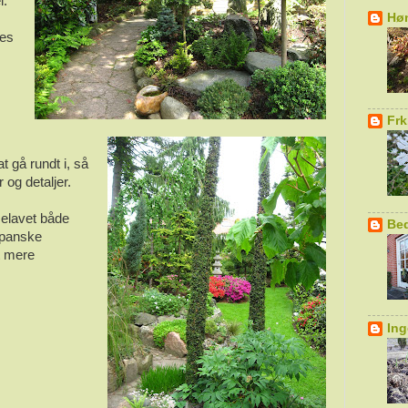
l.
Hø
res
Fr
t gå rundt i, så
og detaljer.
elavet både
Be
japanske
t mere
Ing