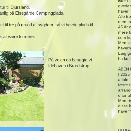
især bi
glæder
ur til Djursland.
haver.
anlig på Elsegårde Campingplads.
Alle tr
men to
 til tre på grund af sygdom, så vi havde plads til
45 år 
mere f
er at være to mere.
som ku
Men ki
havern
Læg ge
ha kom
På vejen op besøgte vi
Idéhaven i Brædstrup.
ÅBEN 
I 2025
aftale
færre 
arrang
efter a
Men rin
disse k
have f
BLOG-