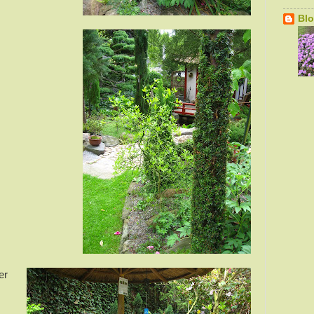
Bl
er