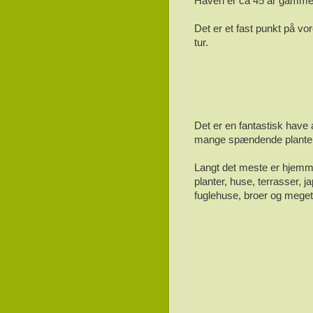
Haven er ca 45 år gamme
Det er et fast punkt på vo
tur.
Det er en fantastisk have a
mange spændende planter 
Langt det meste er hjemm
planter, huse, terrasser, 
fuglehuse, broer og mege