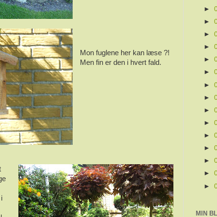
►
►
►
►
Mon fuglene her kan læse ?!
►
Men fin er den i hvert fald.
►
►
►
►
►
►
►
►
t
►
ge
►
i
MIN B