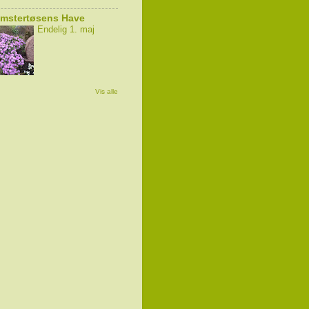
omstertøsens Have
Endelig 1. maj
Vis alle