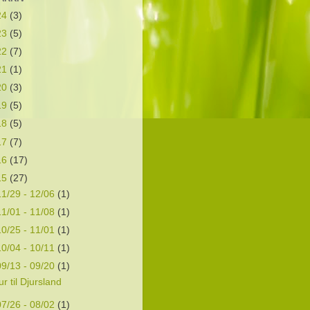
24
(3)
23
(5)
22
(7)
21
(1)
20
(3)
19
(5)
18
(5)
17
(7)
16
(17)
15
(27)
11/29 - 12/06
(1)
11/01 - 11/08
(1)
10/25 - 11/01
(1)
10/04 - 10/11
(1)
09/13 - 09/20
(1)
ur til Djursland
07/26 - 08/02
(1)