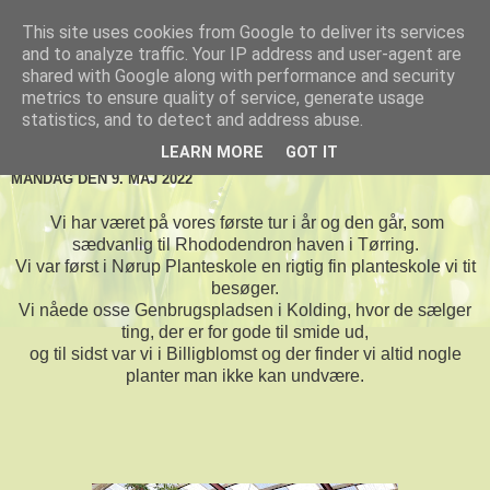
This site uses cookies from Google to deliver its services
De tre Toftlund haver
and to analyze traffic. Your IP address and user-agent are
shared with Google along with performance and security
metrics to ensure quality of service, generate usage
statistics, and to detect and address abuse.
▼
LEARN MORE
GOT IT
MANDAG DEN 9. MAJ 2022
Vi har været på vores første tur i år og den går, som
sædvanlig til Rhododendron haven i Tørring.
Vi var først i Nørup Planteskole en rigtig fin planteskole vi tit
besøger.
Vi nåede osse Genbrugspladsen i Kolding, hvor de sælger
ting, der er for gode til smide ud,
og til sidst var vi i Billigblomst og der finder vi altid nogle
planter man ikke kan undvære.