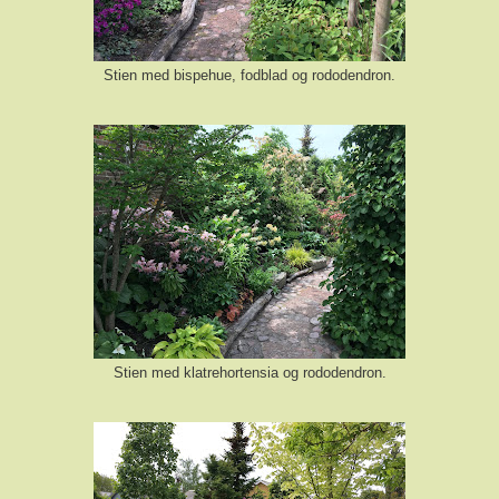
Stien med bispehue, fodblad og rododendron.
Stien med klatrehortensia og rododendron.