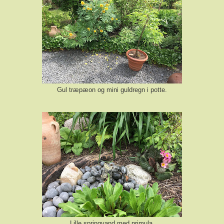
Gul træpæon og mini guldregn i potte.
Lille springvand med primula.