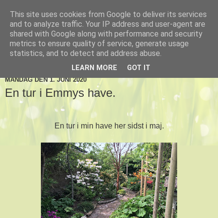
This site uses cookies from Google to deliver its services
De tre Toftlund haver
and to analyze traffic. Your IP address and user-agent are
shared with Google along with performance and security
metrics to ensure quality of service, generate usage
statistics, and to detect and address abuse.
▼
LEARN MORE
GOT IT
MANDAG DEN 1. JUNI 2020
En tur i Emmys have.
En tur i min have her sidst i maj
.