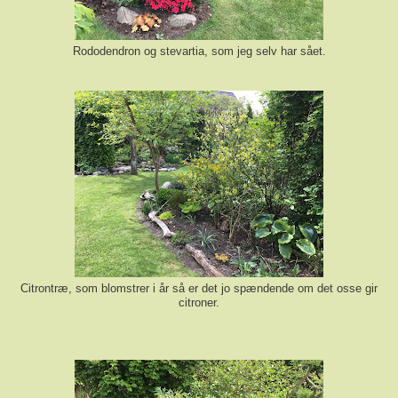
Rododendron og stevartia, som jeg selv har sået.
Citrontræ, som blomstrer i år så er det jo spændende om det osse gir
citroner.